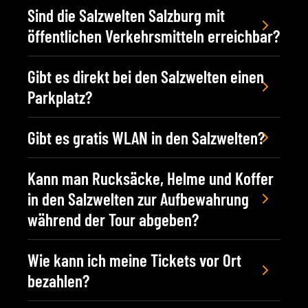
Sind die Salzwelten Salzburg mit
öffentlichen Verkehrsmitteln erreichbar?
Ja! Alle öffentlichen Verkehrsverbindungen
Gibt es direkt bei den Salzwelten einen
findest du unter
www.oebb.at
Parkplatz?
In den Salzwelten Salzburg bieten wir für
Gibt es gratis WLAN in den Salzwelten?
unsere Gäste
kostenfreie Parkplätze für Busse
und PKW’s
an.
Wir bieten an allen drei Standorten der
Kann man Rucksäcke, Helme und Koffer
Salzwelten im obertägigen Bereich
gratis
in den Salzwelten zur Aufbewahrung
WLAN
für unsere Gäste an.
während der Tour abgeben?
Ja, kleine Taschen können in unseren neuen
Wie kann ich meine Tickets vor Ort
Spints kostenlos während der Führung
bezahlen?
aufbewahrt werden. Wir bitten dich große
Dinge im Auto bzw. Bus zu lassen.