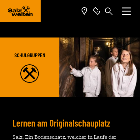
Zum Inhalt springen (Alt+0)
Zum Hauptmenü springen (Alt+1)
SCHULGRUPPEN
Lernen am Originalschauplatz
Salz. Ein Bodenschatz, welcher in Laufe der