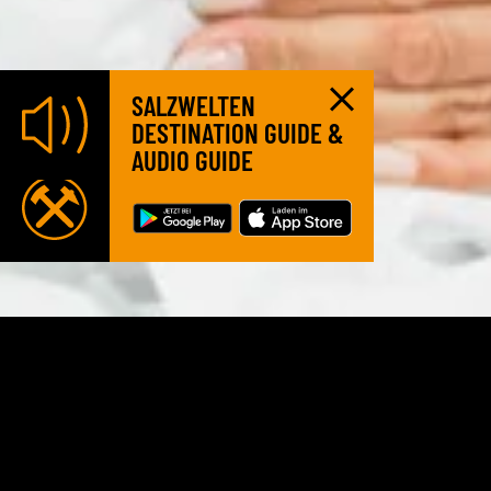
SALZWELTEN
DESTINATION GUIDE &
AUDIO GUIDE
ABENTEUER
SALZBERGWERK
Subscribe Newsletter
Salutation