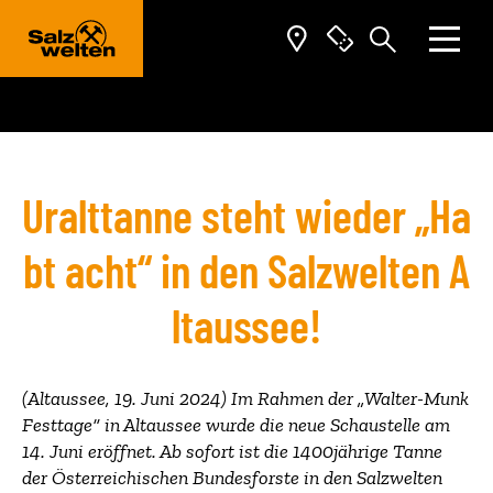
Zum Inhalt springen (Alt+0)
Zum Hauptmenü springen (Alt+1)
Uralttanne steht wieder „Ha
bt acht“ in den Salzwelten A
ltaussee!
(Altaussee, 19. Juni 2024) Im Rahmen der „Walter-Munk
Festtage“ in Altaussee wurde die neue Schaustelle am
14. Juni eröffnet. Ab sofort ist die 1400jährige Tanne
der Österreichischen Bundesforste in den Salzwelten