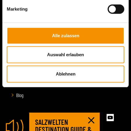
Jobs
Marketing
Sitemap
Partner
Impressum
Alle zulassen
Datenschutz
Rechtliche Bedingungen
Auswahl erlauben
Destination Guide
Ablehnen
Presse
B2B
Blog
SALZWELTEN
DESTINATION GUIDE &